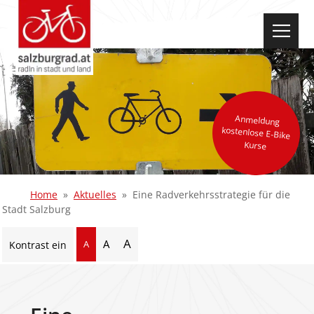
select-one
Anmeldung
kostenlose E-Bike
Kurse
Home
Aktuelles
Eine Radverkehrsstrategie für die
Stadt Salzburg
A
A
A
Kontrast ein