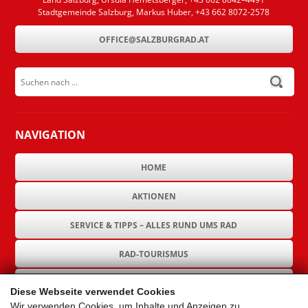
Stadtgemeinde Salzburg, Markus Huber, +43 662 8072-2578
OFFICE@SALZBURGRAD.AT
Suchen nach ...
submit
NAVIGATION
HOME
AKTIONEN
SERVICE & TIPPS – ALLES RUND UMS RAD
RAD-TOURISMUS
RAD-INFRASTRUKTUR
Diese Webseite verwendet Cookies
Wir verwenden Cookies, um Inhalte und Anzeigen zu