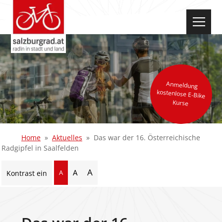
select-one
Anmeldung
kostenlose E-Bike
Kurse
Home
Aktuelles
Das war der 16. Österreichische
Radgipfel in Saalfelden
A
A
A
Kontrast ein