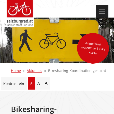
select-one
Anmeldung
kostenlose E-Bike
Kurse
Home
Aktuelles
Bikesharing-Koordination gesucht
A
A
A
Kontrast ein
Bikesharing-