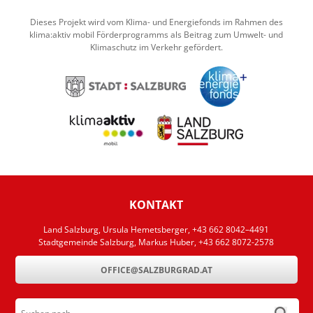
Dieses Projekt wird vom Klima- und Energiefonds im Rahmen des
klima:aktiv mobil Förderprogramms als Beitrag zum Umwelt- und
Klimaschutz im Verkehr gefördert.
KONTAKT
Land Salzburg, Ursula Hemetsberger, +43 662 8042–4491
Stadtgemeinde Salzburg, Markus Huber, +43 662 8072-2578
OFFICE@SALZBURGRAD.AT
Suchen nach ...
submit