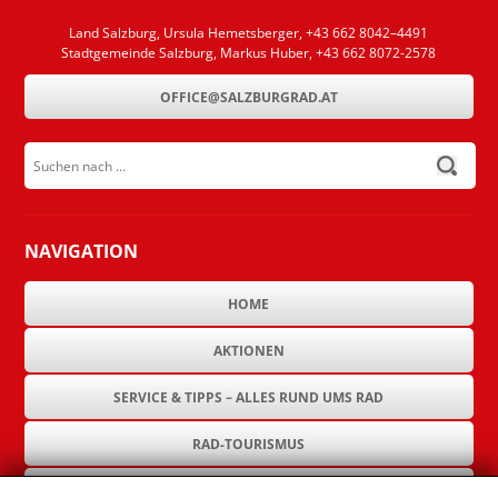
Land Salzburg, Ursula Hemetsberger, +43 662 8042–4491
Stadtgemeinde Salzburg, Markus Huber, +43 662 8072-2578
OFFICE@SALZBURGRAD.AT
Suchen nach ...
submit
NAVIGATION
HOME
AKTIONEN
SERVICE & TIPPS – ALLES RUND UMS RAD
RAD-TOURISMUS
RAD-INFRASTRUKTUR