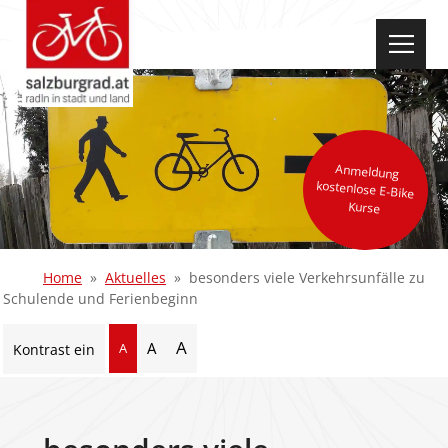
select-one
Anmeldung
kostenlose E-Bike
Kurse
Home
Aktuelles
besonders viele Verkehrsunfälle zu
Schulende und Ferienbeginn
A
A
A
Kontrast ein