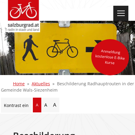
select-one
Anmeldung
kostenlose E-Bike
Kurse
Home
Aktuelles
Beschilderung Radhauptrouten in der
Gemeinde Wals-Siezenheim
A
A
A
Kontrast ein