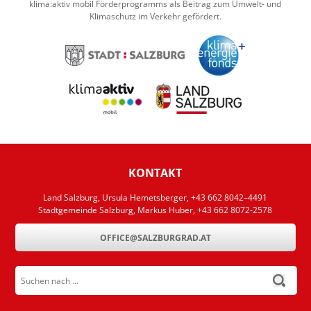
klima:aktiv mobil Förderprogramms als Beitrag zum Umwelt- und
Klimaschutz im Verkehr gefördert.
KONTAKT
Land Salzburg, Ursula Hemetsberger, +43 662 8042–4491
Stadtgemeinde Salzburg, Markus Huber, +43 662 8072-2578
OFFICE@SALZBURGRAD.AT
Suchen nach ...
submit