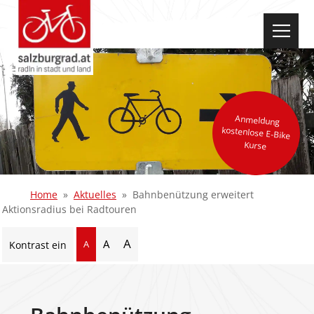
select-one
Anmeldung
kostenlose E-Bike
Kurse
Home
Aktuelles
Bahnbenützung erweitert
Aktionsradius bei Radtouren
A
A
A
Kontrast ein