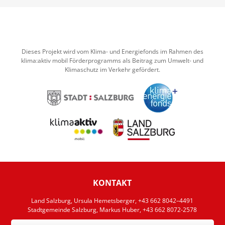
Dieses Projekt wird vom Klima- und Energiefonds im Rahmen des
klima:aktiv mobil Förderprogramms als Beitrag zum Umwelt- und
Klimaschutz im Verkehr gefördert.
KONTAKT
Land Salzburg, Ursula Hemetsberger, +43 662 8042–4491
Stadtgemeinde Salzburg, Markus Huber, +43 662 8072-2578