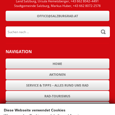
Land Salzburg, Ursula Hemetsberger, +43 662 8042–4491
Stadtgemeinde Salzburg, Markus Huber, +43 662 8072-2578
OFFICE@SALZBURGRAD.AT
Suchen nach ...
submit
NAVIGATION
HOME
AKTIONEN
SERVICE & TIPPS – ALLES RUND UMS RAD
RAD-TOURISMUS
RAD-INFRASTRUKTUR
Diese Webseite verwendet Cookies