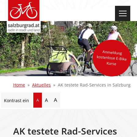
select-one
Anmeldung
kostenlose E-Bike
Kurse
Home
Aktuelles
AK testete Rad-Services in Salzburg
A
A
A
Kontrast ein
AK testete Rad-Services