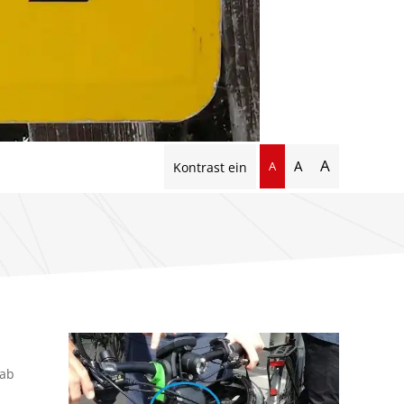
A
A
A
Kontrast ein
 ab