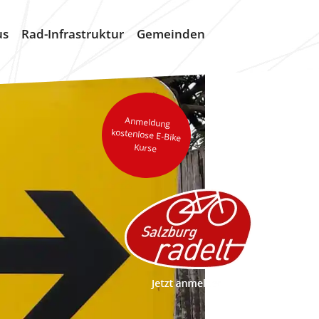
us
Rad-Infrastruktur
Gemeinden
Anmeldung
kostenlose E-Bike
Kurse