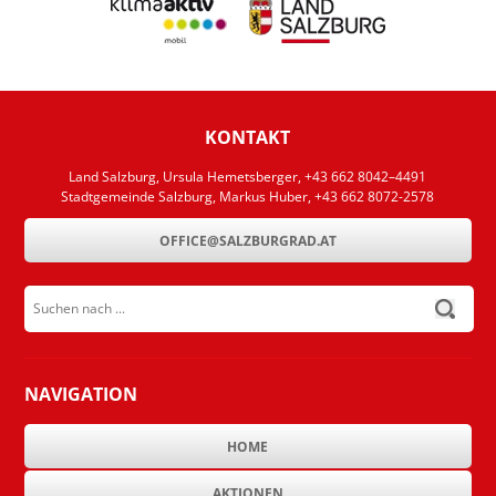
KONTAKT
Land Salzburg, Ursula Hemetsberger, +43 662 8042–4491
Stadtgemeinde Salzburg, Markus Huber, +43 662 8072-2578
OFFICE@SALZBURGRAD.AT
Suchen nach ...
submit
NAVIGATION
HOME
AKTIONEN