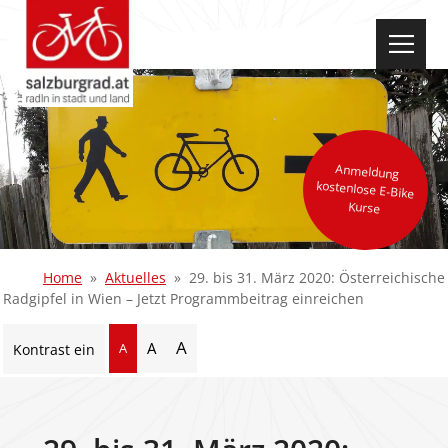
select-one
Anmeldung
kostenlose E-Bike
Kurse
Home
Aktuelles
29. bis 31. März 2020: Österreichische
Radgipfel in Wien – Jetzt Programmbeitrag einreichen
A
A
A
Kontrast ein