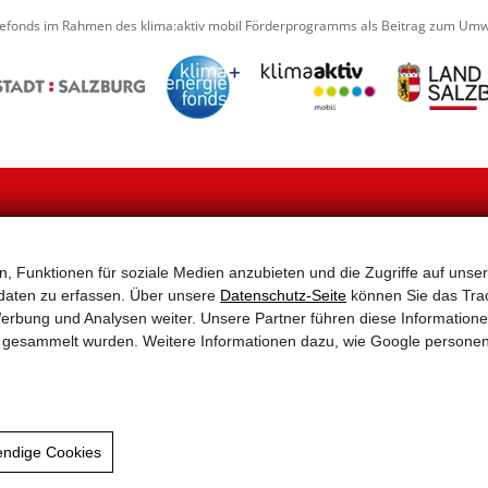
iefonds im Rahmen des klima:aktiv mobil Förderprogramms als Beitrag zum Umwe
NAVIGATION
, Funktionen für soziale Medien anzubieten und die Zugriffe auf unser
2–
Home
Aktuelles
Tragen Sie sich hier einfach
Aktionen
Partner
Wir informieren Sie gerne üb
daten zu erfassen. Über unsere
Datenschutz-Seite
können Sie das Trac
Service & Tipps – Alles rund
Links
erbung und Analysen weiter. Unsere Partner führen diese Information
ums Rad
Sitemap
Ihre Mailadresse wird nur
te gesammelt wurden. Weitere Informationen dazu, wie Google persone
Rad-Tourismus
Impressum & Datenschutz
Rad-Infrastruktur
Gemeinden
endige Cookies