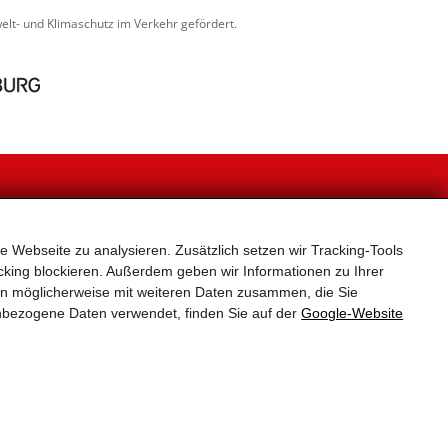
lt- und Klimaschutz im Verkehr gefördert.
NEWSLETTER
e Webseite zu analysieren. Zusätzlich setzen wir Tracking-Tools
, unverbindlich und kostenlos für den Newsletter ein.
er Neuerungen und Aktuelles zum Radfahren in Stadt
king blockieren. Außerdem geben wir Informationen zu Ihrer
und Land Salzburg.
en möglicherweise mit weiteren Daten zusammen, die Sie
 für die Versendung des Rad-Newsletters verwendet.
nbezogene Daten verwendet, finden Sie auf der
Google‑Website