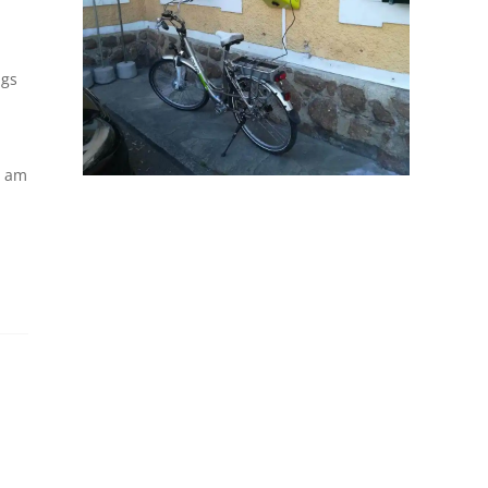
ngs
t am