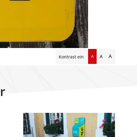
A
A
A
Kontrast ein
r