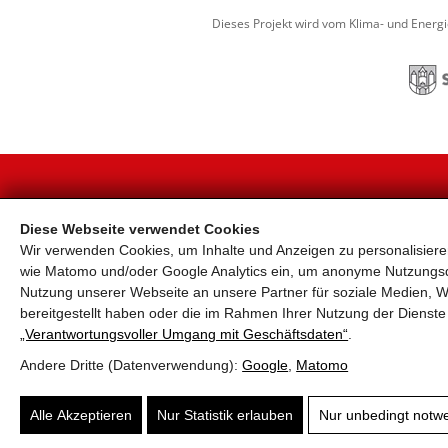
Dieses Projekt wird vom Klima- und Energ
KONTAKT
Diese Webseite verwendet Cookies
Wir verwenden Cookies, um Inhalte und Anzeigen zu personalisieren
Land Salzburg, Ursula Hemetsberger, +43 662 804
4491
wie Matomo und/oder Google Analytics ein, um anonyme Nutzungs
Stadtgemeinde Salzburg, Markus Huber, +43 662
Nutzung unserer Webseite an unsere Partner für soziale Medien, W
8072-2578
bereitgestellt haben oder die im Rahmen Ihrer Nutzung der Diens
office@salzburgrad.at
„Verantwortungsvoller Umgang mit Geschäftsdaten“
.
Andere Dritte (Datenverwendung):
Google
,
Matomo
Suchen nach ...
submit
Alle Akzeptieren
Nur Statistik erlauben
Nur unbedingt notw