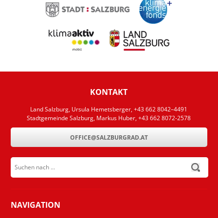
KONTAKT
Land Salzburg, Ursula Hemetsberger, +43 662 8042–4491
Stadtgemeinde Salzburg, Markus Huber, +43 662 8072-2578
OFFICE@SALZBURGRAD.AT
Suchen nach ...
submit
NAVIGATION