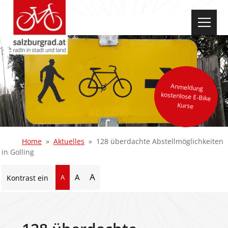
select-one
Anmeldung
kostenlose E-Bike
Kurse
Home
Aktuelles
128 überdachte Abstellmöglichkeiten
in Golling
A
A
A
Kontrast ein